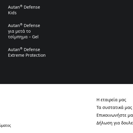
®
Autan
Defense
Kids
®
Autan
Defense
για μετά το
τσίμπημα – Gel
®
Autan
Defense
Extreme Protection
Η εταιρεία μας
(Opens in a new t
Τα συστατικά μας
(Opens in a new t
Επικοινωνήστε μα
(Opens in a new t
Δήλωση για δουλε
(Opens in a new t
ιώματος