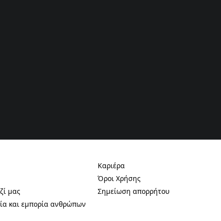
Καριέρα
ab)
(Opens in a new tab)
Όροι Χρήσης
ab)
(Opens in a new tab)
ζί μας
Σημείωση απορρήτου
ab)
(Opens in a new tab)
ία και εμπορία ανθρώπων
ab)