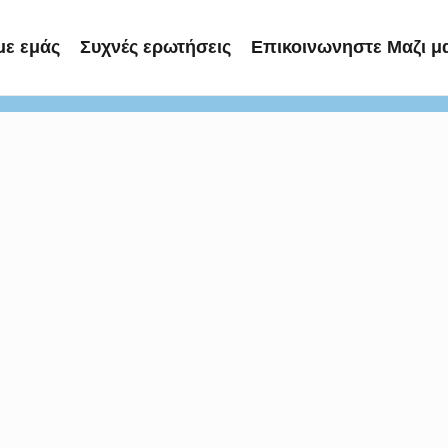
με εμάς
Συχνές ερωτήσεις
Επικοινωνηστε Μαζι μ
(Opens in a new tab)