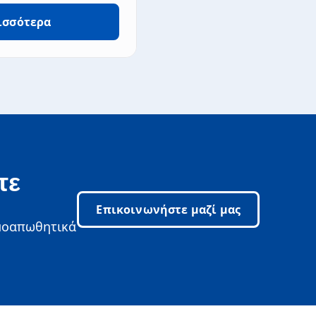
ισσότερα
ίδη κουνουπιών και άλλων εντόμων
τε
Επικοινωνήστε μαζί μας
ομοαπωθητικά