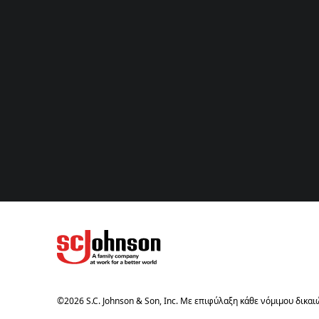
(Opens in a new tab)
©
2026
S.C. Johnson & Son, Inc. Με επιφύλαξη κάθε νόμιμου δικα