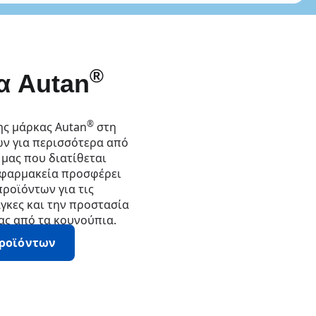
®
α Autan
®
ης μάρκας Autan
στη
ων για περισσότερα από
 μας που διατίθεται
 φαρμακεία προσφέρει
προϊόντων για τις
γκες και την προστασία
ας από τα κουνούπια.
προϊόντων