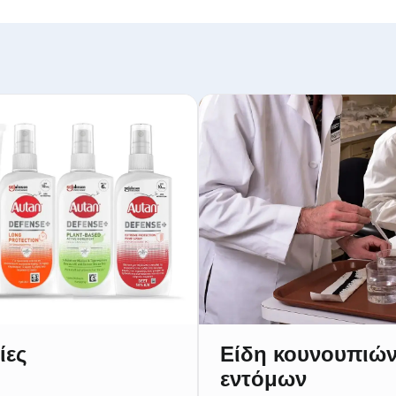
ίες
Είδη κουνουπιών
εντόμων