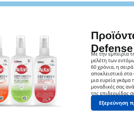
Προϊόντ
Defense
Με την εμπειρία τ
μελέτη των εντόμ
60 χρόνια, η σειρά
αποκλειστικά στα
μια ευρεία γκάμα 
μοναδικές σας ανά
της επιδερμίδας σ
Εξερεύνηση 