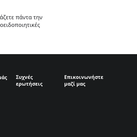
άζετε πάντα την
ροειδοποιητικές
Συχνές
Επικοινωνήστε
μάς
(Opens in a new tab)
ερωτήσεις
μαζί μας