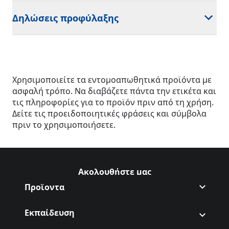
Δηλώσεις προφύλαξης
Χρησιμοποιείτε τα εντομοαπωθητικά προϊόντα με
ασφαλή τρόπο. Να διαβάζετε πάντα την ετικέτα και
τις πληροφορίες για το προϊόν πριν από τη χρήση.
Δείτε τις προειδοποιητικές φράσεις και σύμβολα
πριν το χρησιμοποιήσετε.
Ακολουθήστε μας
Ακολουθήστε AutanDefense 
(Opens in a new tab)
Ακολουθήστε AutanDefense 
(Opens in a new tab)
Προϊοντα
Εκπαίδευση